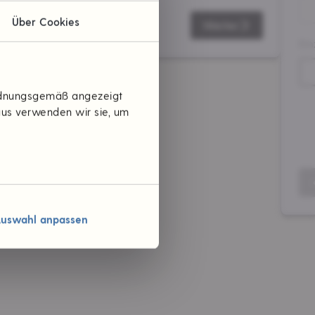
Über Cookies
Weiter
Ei
ordnungsgemäß angezeigt
aus verwenden wir sie, um
uswahl anpassen