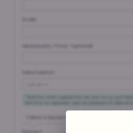
Straße
Adresszusatz / Firma ² (optional)
Geburtsdatum ¹
1
Tante Enso nimmt Jugendschutz sehr ernst. Da wir auch Alkoh
Tante Enso nur registrieren, wenn du mindestens 18 Jahre alt bi
Mind. 8 Zeichen
Mind. eine Ziffer
Mind. eine
Passwort