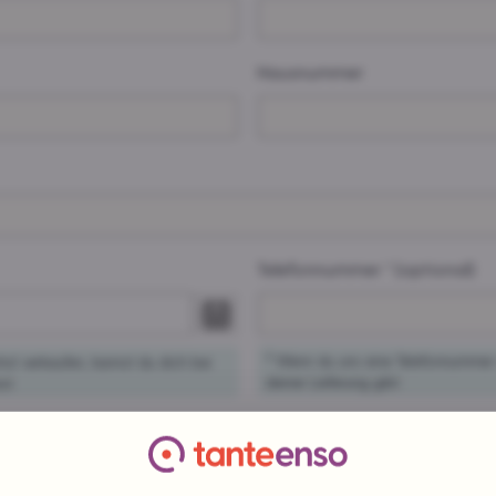
Hausnummer
Telefonnummer ² (optional)
2
Wenn du uns eine Telefonnummer v
ol verkaufen, kannst du dich bei
deiner Lieferung gibt.
st.
n Buchstaben