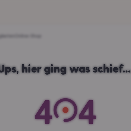
gkeiten
Online-Shop
Ups, hier ging was schief...
4
4