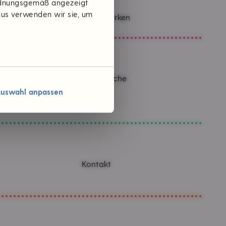
ordnungsgemäß angezeigt
aus verwenden wir sie, um
Themen & Marken
Verantwortliche
Karriere
uswahl anpassen
Jobs
Kontakt