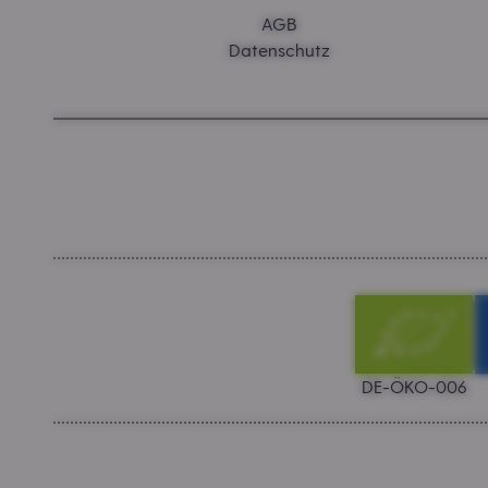
AGB
Datenschutz
DE-ÖKO-006