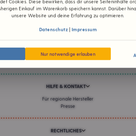
et Cookies. Diese bewirken, dass dir unsere Seiteninhalte 
herigen Einkauf im Warenkorb speichern kannst. Darüber hin
Zahlungsarten
unsere Website und deine Erfahrung zu optimieren.
Datenschutz
|
Impressum
UNTERNEHMEN
Wünsch dir was
Nur notwendige erlauben
#foodpioniere
A
Neuigkeiten
HILFE & KONTAKT
Für regionale Hersteller
Presse
RECHTLICHES