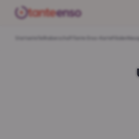
Startseite
Teilhaberschaft
Tante Enso-Karte
Filialen
Neui