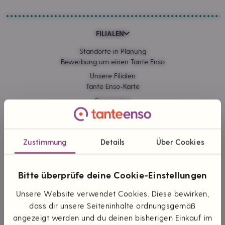
FILIALEN
Standorte in Planung
Bewerbung um einen Tante Enso
Unsere Filialen
Tante Enso-Karte
Sponsoring
Kommissionskauf
Zustimmung
Details
Über Cookies
ONLINE EINKAUFEN
Lieferung & Versand
Bitte überprüfe deine Cookie-Einstellungen
Zahlungsarten
Themen & Marken
Unsere Website verwendet Cookies. Diese bewirken,
dass dir unsere Seiteninhalte ordnungsgemäß
angezeigt werden und du deinen bisherigen Einkauf im