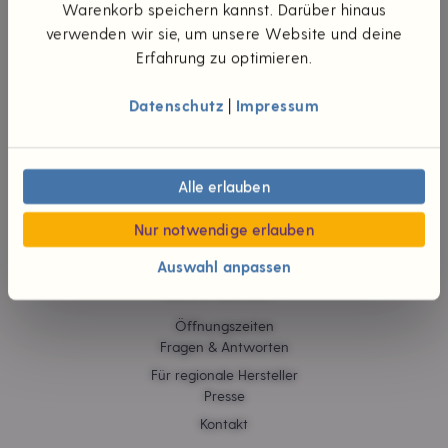
UNTERNEHMEN
Warenkorb speichern kannst. Darüber hinaus
verwenden wir sie, um unsere Website und deine
Die Idee
Erfahrung zu optimieren.
Unsere Werte
Teilhaberschaft
Datenschutz
|
Impressum
Wünsch dir was
#foodpioniere
Neuigkeiten
Verantwortliche
Alle erlauben
Karriere
Jobs
Nur notwendige erlauben
Auswahl anpassen
HILFE & KONTAKT
Öffnungszeiten
Fragen & Antworten
Für regionale Hersteller
Presse
Kontakt