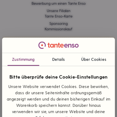
Bewerbung um einen Tante Enso
Unsere Filialen
Tante Enso-Karte
Sponsoring
Kommissionskauf
ONLINE EINKAUFEN
Lieferung & Versand
Zustimmung
Details
Über Cookies
Zahlungsarten
Themen & Marken
Bitte überprüfe deine Cookie-Einstellungen
Unsere Website verwendet Cookies. Diese bewirken,
UNTERNEHMEN
dass dir unsere Seiteninhalte ordnungsgemäß
Die Idee
angezeigt werden und du deinen bisherigen Einkauf im
Unsere Werte
Warenkorb speichern kannst. Darüber hinaus
Teilhaberschaft
verwenden wir sie, um unsere Website und deine
Wünsch dir was