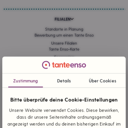
FILIALEN
Standorte in Planung
Bewerbung um einen Tante Enso
Unsere Filialen
Tante Enso-Karte
Sponsoring
Kommissionskauf
Zustimmung
Details
Über Cookies
ONLINE EINKAUFEN
Lieferung & Versand
Bitte überprüfe deine Cookie-Einstellungen
Zahlungsarten
Themen & Marken
Unsere Website verwendet Cookies. Diese bewirken,
dass dir unsere Seiteninhalte ordnungsgemäß
angezeigt werden und du deinen bisherigen Einkauf im