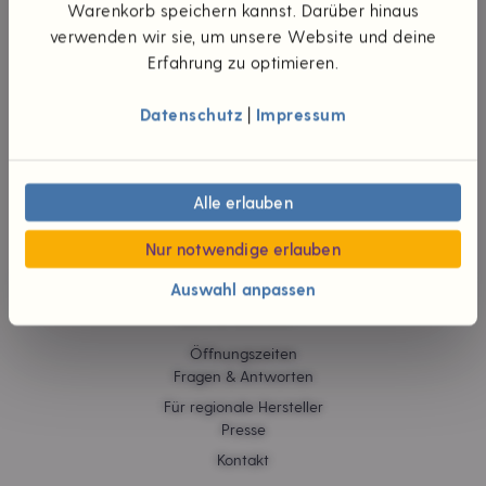
UNTERNEHMEN
Warenkorb speichern kannst. Darüber hinaus
verwenden wir sie, um unsere Website und deine
Die Idee
Erfahrung zu optimieren.
Unsere Werte
Teilhaberschaft
Datenschutz
|
Impressum
Wünsch dir was
#foodpioniere
Neuigkeiten
Verantwortliche
Alle erlauben
Karriere
Jobs
Nur notwendige erlauben
Auswahl anpassen
HILFE & KONTAKT
Öffnungszeiten
Fragen & Antworten
Für regionale Hersteller
Presse
Kontakt