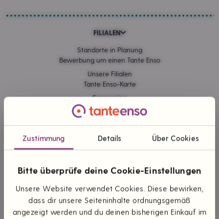
FILIALEN
Standorte in Planung
Bewerbung um einen Tante Enso
Unsere Filialen
Tante Enso-Karte
Sponsoring
Kommissionskauf
Zustimmung
Details
Über Cookies
ONLINE EINKAUFEN
Lieferung & Versand
Bitte überprüfe deine Cookie-Einstellungen
Zahlungsarten
Themen & Marken
Unsere Website verwendet Cookies. Diese bewirken,
dass dir unsere Seiteninhalte ordnungsgemäß
angezeigt werden und du deinen bisherigen Einkauf im