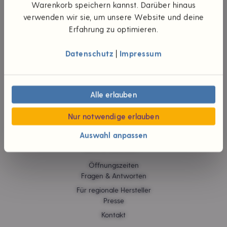
UNTERNEHMEN
Warenkorb speichern kannst. Darüber hinaus
verwenden wir sie, um unsere Website und deine
Die Idee
Erfahrung zu optimieren.
Unsere Werte
Teilhaberschaft
Datenschutz
|
Impressum
Wünsch dir was
#foodpioniere
Neuigkeiten
Verantwortliche
Alle erlauben
Karriere
Jobs
Nur notwendige erlauben
Auswahl anpassen
HILFE & KONTAKT
Öffnungszeiten
Fragen & Antworten
Für regionale Hersteller
Presse
Kontakt