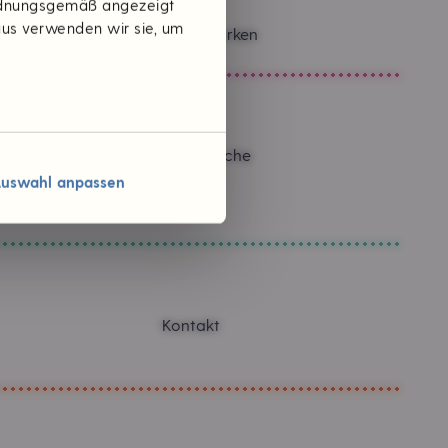
ordnungsgemäß angezeigt
aus verwenden wir sie, um
Themen & Marken
Verantwortliche
Karriere
uswahl anpassen
Jobs
Kontakt