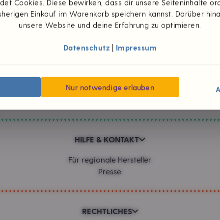
et Cookies. Diese bewirken, dass dir unsere Seiteninhalte 
herigen Einkauf im Warenkorb speichern kannst. Darüber hin
Zahlungsarten
unsere Website und deine Erfahrung zu optimieren.
Datenschutz
|
Impressum
UNTERNEHMEN
Wünsch dir was
Nur notwendige erlauben
#foodpioniere
A
Neuigkeiten
HILFE & KONTAKT
Für regionale Hersteller
Presse
RECHTLICHES