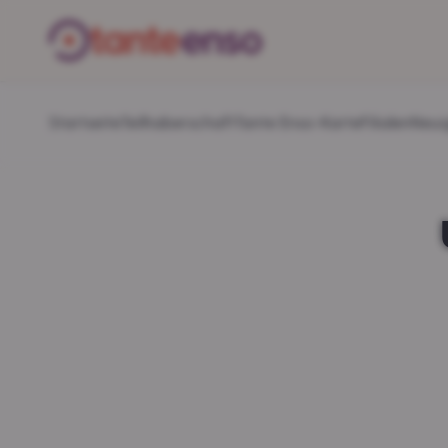
Startseite
Teilhaberschaft
Tante Enso-Karte
Filialen
Neui