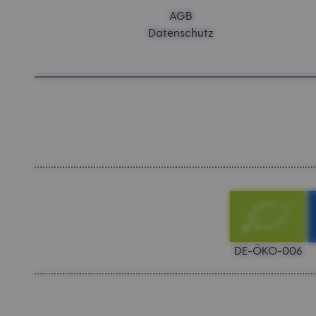
AGB
Datenschutz
DE-ÖKO-006