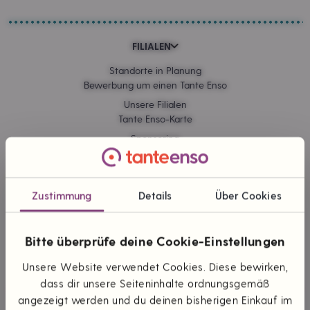
FILIALEN
Standorte in Planung
Bewerbung um einen Tante Enso
Unsere Filialen
Tante Enso-Karte
Sponsoring
Kommissionskauf
Zustimmung
Details
Über Cookies
ONLINE EINKAUFEN
Lieferung & Versand
Bitte überprüfe deine Cookie-Einstellungen
Zahlungsarten
Themen & Marken
Unsere Website verwendet Cookies. Diese bewirken,
dass dir unsere Seiteninhalte ordnungsgemäß
angezeigt werden und du deinen bisherigen Einkauf im