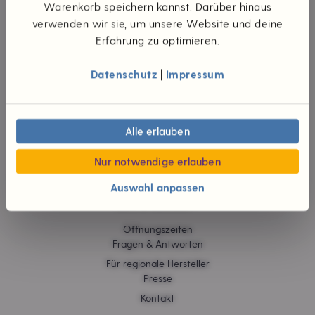
UNTERNEHMEN
Warenkorb speichern kannst. Darüber hinaus
verwenden wir sie, um unsere Website und deine
Die Idee
Erfahrung zu optimieren.
Unsere Werte
Teilhaberschaft
Datenschutz
|
Impressum
Wünsch dir was
#foodpioniere
Neuigkeiten
Verantwortliche
Alle erlauben
Karriere
Jobs
Nur notwendige erlauben
Auswahl anpassen
HILFE & KONTAKT
Öffnungszeiten
Fragen & Antworten
Für regionale Hersteller
Presse
Kontakt