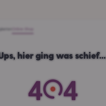
gkeiten
Online-Shop
Ups, hier ging was schief...
4
4