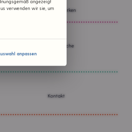
ordnungsgemäß angezeigt
aus verwenden wir sie, um
Themen & Marken
Verantwortliche
Karriere
uswahl anpassen
Jobs
Kontakt