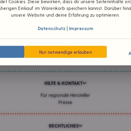
et Cookies. Diese bewirken, dass dir unsere Seiteninhalte 
herigen Einkauf im Warenkorb speichern kannst. Darüber hin
Zahlungsarten
unsere Website und deine Erfahrung zu optimieren.
Datenschutz
|
Impressum
UNTERNEHMEN
Wünsch dir was
Nur notwendige erlauben
#foodpioniere
A
Neuigkeiten
HILFE & KONTAKT
Für regionale Hersteller
Presse
RECHTLICHES