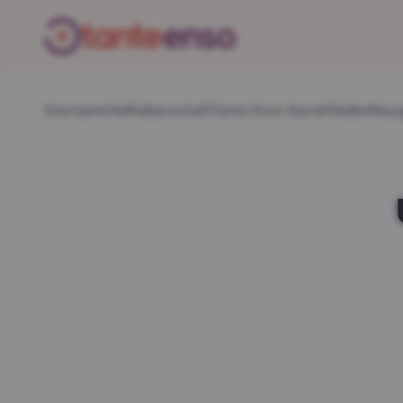
Startseite
Teilhaberschaft
Tante Enso-Karte
Filialen
Neui