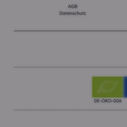
AGB
Datenschutz
DE-ÖKO-006