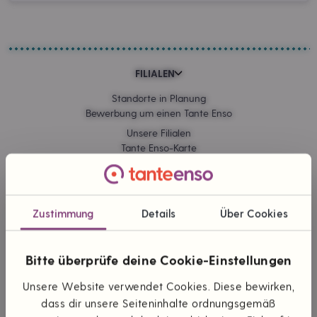
FILIALEN
Standorte in Planung
Bewerbung um einen Tante Enso
Unsere Filialen
Tante Enso-Karte
Sponsoring
Kommissionskauf
Zustimmung
Details
Über Cookies
ONLINE EINKAUFEN
Lieferung & Versand
Bitte überprüfe deine Cookie-Einstellungen
Zahlungsarten
Unsere Website verwendet Cookies. Diese bewirken,
Themen & Marken
dass dir unsere Seiteninhalte ordnungsgemäß