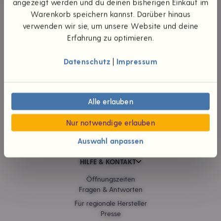
angezeigt werden und du deinen bisherigen Einkauf im
Warenkorb speichern kannst. Darüber hinaus
UNTERNEHMEN
verwenden wir sie, um unsere Website und deine
Die Idee
Erfahrung zu optimieren.
Unsere Werte
Teilhaberschaft
Datenschutz
|
Impressum
Wünsch dir was
#foodpioniere
Neuigkeiten
Alle erlauben
Verantwortliche
Karriere
Nur notwendige erlauben
Jobs
Auswahl anpassen
HILFE & KONTAKT
Öffnungszeiten
Fragen & Antworten
Für regionale Hersteller
Presse