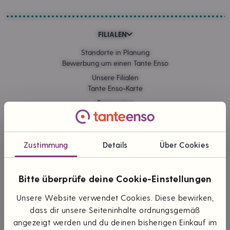
FILIALEN
Standorte in Planung
Bewerbung um einen Tante Enso
Unsere Filialen
Tante Enso-Karte
Sponsoring
Kommissionskauf
Zustimmung
Details
Über Cookies
ONLINE EINKAUFEN
Lieferung & Versand
Bitte überprüfe deine Cookie-Einstellungen
Zahlungsarten
Themen & Marken
Unsere Website verwendet Cookies. Diese bewirken,
dass dir unsere Seiteninhalte ordnungsgemäß
angezeigt werden und du deinen bisherigen Einkauf im