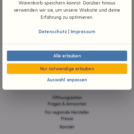
UNTERNEHMEN
Warenkorb speichern kannst. Darüber hinaus
verwenden wir sie, um unsere Website und deine
Die Idee
Erfahrung zu optimieren.
Unsere Werte
Teilhaberschaft
Datenschutz
|
Impressum
Wünsch dir was
#foodpioniere
Neuigkeiten
Verantwortliche
Alle erlauben
Karriere
Jobs
Nur notwendige erlauben
Auswahl anpassen
HILFE & KONTAKT
Öffnungszeiten
Fragen & Antworten
Für regionale Hersteller
Presse
Kontakt