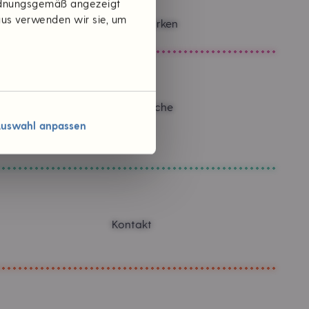
ordnungsgemäß angezeigt
aus verwenden wir sie, um
Themen & Marken
Verantwortliche
Karriere
uswahl anpassen
Jobs
Kontakt