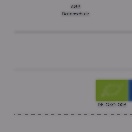
AGB
Datenschutz
DE-ÖKO-006