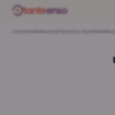
Startseite
Teilhaberschaft
Tante Enso-Karte
Filialen
Neui