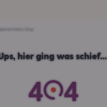
gkeiten
Online-Shop
Ups, hier ging was schief...
4
4