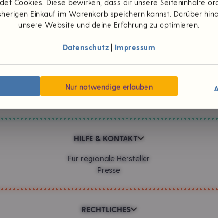
et Cookies. Diese bewirken, dass dir unsere Seiteninhalte 
herigen Einkauf im Warenkorb speichern kannst. Darüber hin
Zahlungsarten
unsere Website und deine Erfahrung zu optimieren.
Datenschutz
|
Impressum
UNTERNEHMEN
Wünsch dir was
Nur notwendige erlauben
#foodpioniere
A
Neuigkeiten
HILFE & KONTAKT
Für regionale Hersteller
Presse
RECHTLICHES