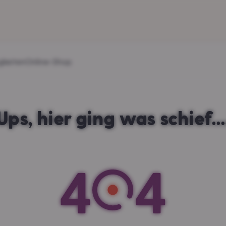
gkeiten
Online-Shop
Ups, hier ging was schief...
4
4