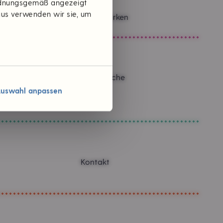
ordnungsgemäß angezeigt
aus verwenden wir sie, um
Themen & Marken
Verantwortliche
Karriere
uswahl anpassen
Jobs
Kontakt