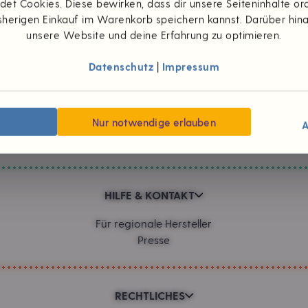
et Cookies. Diese bewirken, dass dir unsere Seiteninhalte 
herigen Einkauf im Warenkorb speichern kannst. Darüber hin
Zahlungsarten
unsere Website und deine Erfahrung zu optimieren.
Datenschutz
|
Impressum
UNTERNEHMEN
Wünsch dir was
Nur notwendige erlauben
#foodpioniere
A
Neuigkeiten
HILFE & KONTAKT
Für regionale Hersteller
Presse
RECHTLICHES