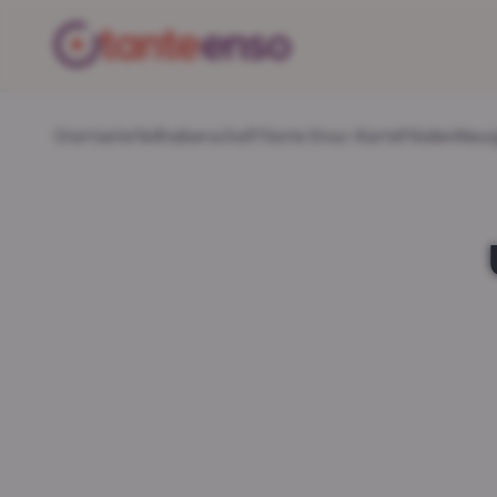
Startseite
Teilhaberschaft
Tante Enso-Karte
Filialen
Neui