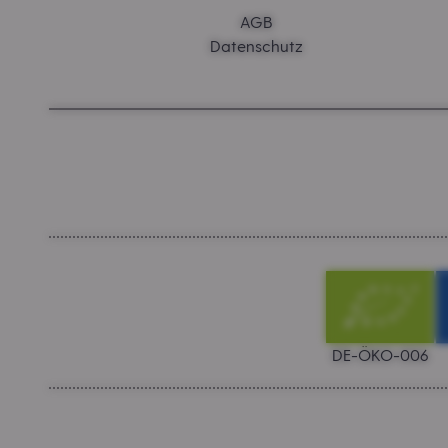
AGB
Datenschutz
DE-ÖKO-006