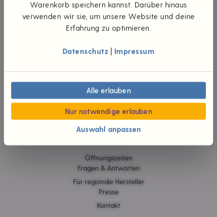
UNTERNEHMEN
Warenkorb speichern kannst. Darüber hinaus
verwenden wir sie, um unsere Website und deine
Die Idee
Erfahrung zu optimieren.
Unsere Werte
Teilhaberschaft
Datenschutz
|
Impressum
Wünsch dir was
#foodpioniere
Neuigkeiten
Verantwortliche
Alle erlauben
Karriere
Jobs
Nur notwendige erlauben
Auswahl anpassen
HILFE & KONTAKT
Öffnungszeiten
Fragen & Antworten
Für regionale Hersteller
Presse
Kontakt