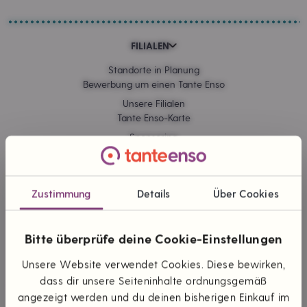
FILIALEN
Standorte in Planung
Bewerbung um einen Tante Enso
Unsere Filialen
Tante Enso-Karte
Sponsoring
Kommissionskauf
Zustimmung
Details
Über Cookies
ONLINE EINKAUFEN
Lieferung & Versand
Bitte überprüfe deine Cookie-Einstellungen
Zahlungsarten
Themen & Marken
Unsere Website verwendet Cookies. Diese bewirken,
dass dir unsere Seiteninhalte ordnungsgemäß
angezeigt werden und du deinen bisherigen Einkauf im