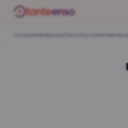
Startseite
Teilhaberschaft
Tante Enso-Karte
Filialen
Neui