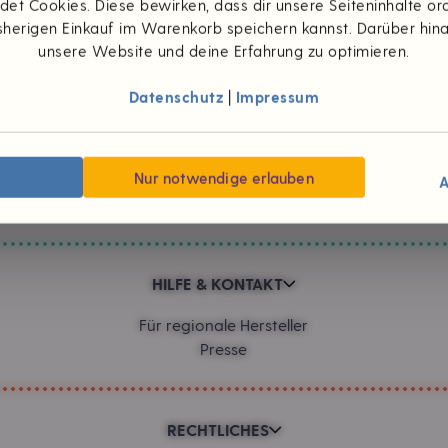
et Cookies. Diese bewirken, dass dir unsere Seiteninhalte 
herigen Einkauf im Warenkorb speichern kannst. Darüber hin
Zahlungsarten
unsere Website und deine Erfahrung zu optimieren.
Datenschutz
|
Impressum
UNTERNEHMEN
Wünsch dir was
Nur notwendige erlauben
#foodpioniere
A
Neuigkeiten
HILFE & KONTAKT
Für regionale Hersteller
Presse
RECHTLICHES