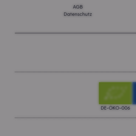
AGB
Datenschutz
DE-ÖKO-006