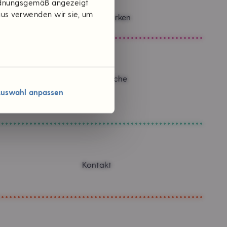
ordnungsgemäß angezeigt
aus verwenden wir sie, um
Themen & Marken
Verantwortliche
Karriere
uswahl anpassen
Jobs
Kontakt