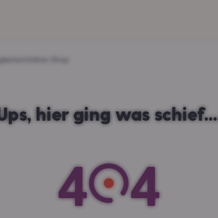
gkeiten
Online-Shop
Ups, hier ging was schief...
4
4