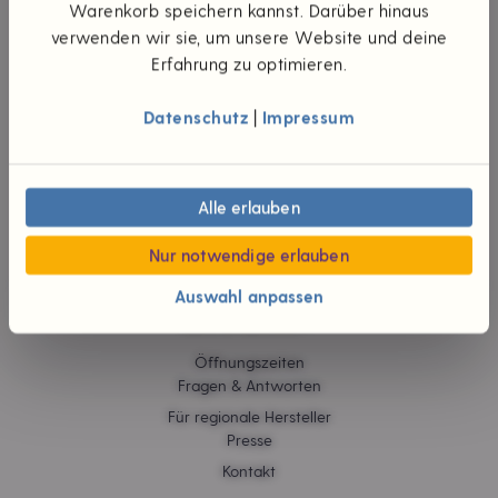
UNTERNEHMEN
Warenkorb speichern kannst. Darüber hinaus
verwenden wir sie, um unsere Website und deine
Die Idee
Erfahrung zu optimieren.
Unsere Werte
Teilhaberschaft
Datenschutz
|
Impressum
Wünsch dir was
#foodpioniere
Neuigkeiten
Verantwortliche
Alle erlauben
Karriere
Jobs
Nur notwendige erlauben
Auswahl anpassen
HILFE & KONTAKT
Öffnungszeiten
Fragen & Antworten
Für regionale Hersteller
Presse
Kontakt