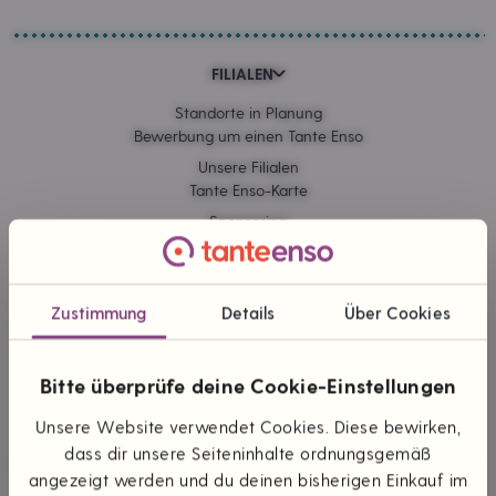
FILIALEN
Standorte in Planung
Bewerbung um einen Tante Enso
Unsere Filialen
Tante Enso-Karte
Sponsoring
Kommissionskauf
Zustimmung
Details
Über Cookies
ONLINE EINKAUFEN
Lieferung & Versand
Bitte überprüfe deine Cookie-Einstellungen
Zahlungsarten
Themen & Marken
Unsere Website verwendet Cookies. Diese bewirken,
dass dir unsere Seiteninhalte ordnungsgemäß
angezeigt werden und du deinen bisherigen Einkauf im