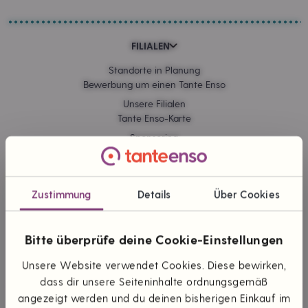
FILIALEN
Standorte in Planung
Bewerbung um einen Tante Enso
Unsere Filialen
Tante Enso-Karte
Sponsoring
Kommissionskauf
Zustimmung
Details
Über Cookies
ONLINE EINKAUFEN
Lieferung & Versand
Bitte überprüfe deine Cookie-Einstellungen
Zahlungsarten
Themen & Marken
Unsere Website verwendet Cookies. Diese bewirken,
dass dir unsere Seiteninhalte ordnungsgemäß
angezeigt werden und du deinen bisherigen Einkauf im