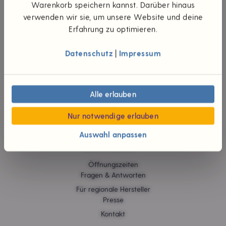
UNTERNEHMEN
Warenkorb speichern kannst. Darüber hinaus
verwenden wir sie, um unsere Website und deine
Die Idee
Erfahrung zu optimieren.
Unsere Werte
Teilhaberschaft
Datenschutz
|
Impressum
Wünsch dir was
#foodpioniere
Neuigkeiten
Verantwortliche
Alle erlauben
Karriere
Jobs
Nur notwendige erlauben
Auswahl anpassen
HILFE & KONTAKT
Öffnungszeiten
Fragen & Antworten
Für regionale Hersteller
Presse
Kontakt