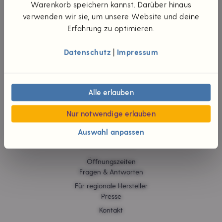
UNTERNEHMEN
Warenkorb speichern kannst. Darüber hinaus
verwenden wir sie, um unsere Website und deine
Die Idee
Erfahrung zu optimieren.
Unsere Werte
Teilhaberschaft
Datenschutz
|
Impressum
Wünsch dir was
#foodpioniere
Neuigkeiten
Verantwortliche
Alle erlauben
Karriere
Jobs
Nur notwendige erlauben
Auswahl anpassen
HILFE & KONTAKT
Öffnungszeiten
Fragen & Antworten
Für regionale Hersteller
Presse
Kontakt