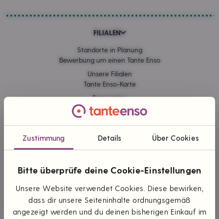
FILIALEN
Standorte in Planung
Bewerbung um einen Tante Enso
Unsere Filialen
Tante Enso-Karte
Sponsoring
Kommissionskauf
Zustimmung
Details
Über Cookies
ONLINE EINKAUFEN
Lieferung & Versand
Bitte überprüfe deine Cookie-Einstellungen
Zahlungsarten
Themen & Marken
Unsere Website verwendet Cookies. Diese bewirken,
dass dir unsere Seiteninhalte ordnungsgemäß
angezeigt werden und du deinen bisherigen Einkauf im